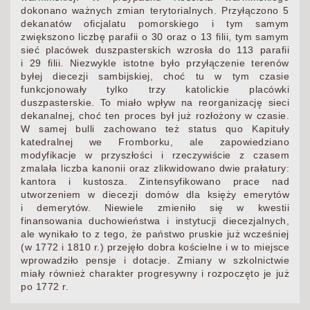
dokonano ważnych zmian terytorialnych. Przyłączono 5
dekanatów oficjalatu pomorskiego i tym samym
zwiększono liczbę parafii o 30 oraz o 13 filii, tym samym
sieć placówek duszpasterskich wzrosła do 113 parafii
i 29 filii. Niezwykle istotne było przyłączenie terenów
byłej diecezji sambijskiej, choć tu w tym czasie
funkcjonowały tylko trzy katolickie placówki
duszpasterskie. To miało wpływ na reorganizację sieci
dekanalnej, choć ten proces był już rozłożony w czasie.
W samej bulli zachowano też status quo Kapituły
katedralnej we Fromborku, ale zapowiedziano
modyfikacje w przyszłości i rzeczywiście z czasem
zmalała liczba kanonii oraz zlikwidowano dwie prałatury:
kantora i kustosza. Zintensyfikowano prace nad
utworzeniem w diecezji domów dla księży emerytów
i demerytów. Niewiele zmieniło się w kwestii
finansowania duchowieństwa i instytucji diecezjalnych,
ale wynikało to z tego, że państwo pruskie już wcześniej
(w 1772 i 1810 r.) przejęło dobra kościelne i w to miejsce
wprowadziło pensje i dotacje. Zmiany w szkolnictwie
miały również charakter progresywny i rozpoczęto je już
po 1772 r.