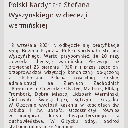
Polski Kardynała Stefana
Wyszyńskiego w diecezji
warmińskiej
12 września 2021 r. odbędzie się beatyfikacja
Sługi Bożego Prymasa Polski Kardynała Stefana
Wyszyńskiego. Warto przypomnieć, że 20 razy
odwiedził diecezję warmińską. Pierwszy raz
przyjechał 26 sierpnia 1950 r. i przez sześć dni
przeprowadzał wizytację kanoniczną, połączoną
z obchodami 5-lecia kościelnej polskiej
administracji na Ziemiach Zachodnich
i Północnych. Odwiedził Olsztyn, Malbork, Elbląg,
Frombork, Dobre Miasto, Lidzbark Warmiński,
Gietrzwałd, Świętą Lipkę, Kętrzyn i Giżycko.
W Olsztynie wygłosił kazania w kościołach św.
Jakuba i św. Józefa. Uczestniczył również
w inauguracji kursu duszpasterskiego dla
duchowieństwa. W Giżycku odbył podroż
statkiem po jeziorze Niegocin.