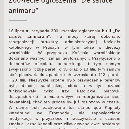
200-lecie ogłoszenia "De salute
animaru"
16 lipca tr. przypada 200. rocznica ogłoszenia
bulli „De
salute animarum”
, na mocy której dokonano
reorganizacji struktury administracyjnej Kościoła
katolickiego w Prusach, w tym także w diecezji
warmińskiej. W przypadku Kościoła warmińskiego
dokonano ważnych zmian terytorialnych. Przyłączono 5
dekanatów oficjalatu pomorskiego i tym samym
zwiększono liczbę parafii o 30 oraz o 13 filii, tym samym
sieć placówek duszpasterskich wzrosła do 113 parafii
i 29 filii. Niezwykle istotne było przyłączenie terenów
byłej diecezji sambijskiej, choć tu w tym czasie
funkcjonowały tylko trzy katolickie placówki
duszpasterskie. To miało wpływ na reorganizację sieci
dekanalnej, choć ten proces był już rozłożony w czasie.
W samej bulli zachowano też status quo Kapituły
katedralnej we Fromborku, ale zapowiedziano
modyfikacje w przyszłości i rzeczywiście z czasem
zmalała liczba kanonii oraz zlikwidowano dwie prałatury: