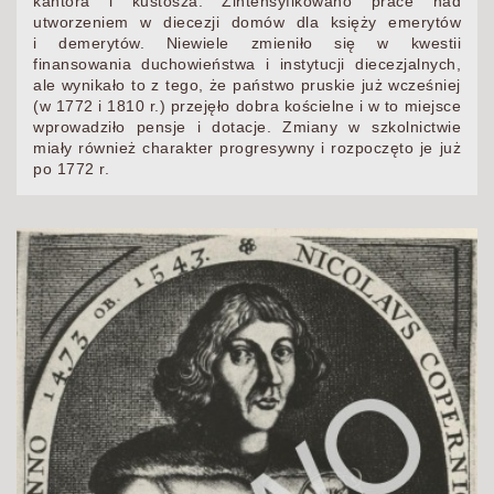
kantora i kustosza. Zintensyfikowano prace nad
utworzeniem w diecezji domów dla księży emerytów
i demerytów. Niewiele zmieniło się w kwestii
finansowania duchowieństwa i instytucji diecezjalnych,
ale wynikało to z tego, że państwo pruskie już wcześniej
(w 1772 i 1810 r.) przejęło dobra kościelne i w to miejsce
wprowadziło pensje i dotacje. Zmiany w szkolnictwie
miały również charakter progresywny i rozpoczęto je już
po 1772 r.