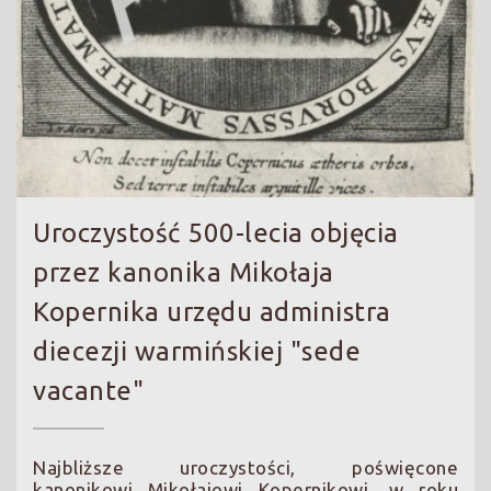
Uroczystość 500-lecia objęcia
przez kanonika Mikołaja
Kopernika urzędu administra
diecezji warmińskiej "sede
vacante"
Najbliższe uroczystości, poświęcone
kanonikowi Mikołajowi Kopernikowi, w roku