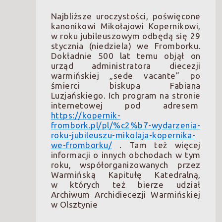
Najbliższe uroczystości, poświęcone
kanonikowi Mikołajowi Kopernikowi,
w roku jubileuszowym odbędą się 29
stycznia (niedziela) we Fromborku.
Dokładnie 500 lat temu objął on
urząd administratora diecezji
warmińskiej „sede vacante” po
śmierci biskupa Fabiana
Luzjańskiego. Ich program na stronie
internetowej pod adresem
https://kopernik-
frombork.pl/pl/%c2%b7-wydarzenia-
roku-jubileuszu-mikolaja-kopernika-
we-fromborku/
. Tam też więcej
informacji o innych obchodach w tym
roku, współorganizowanych przez
Warmińską Kapitułę Katedralną,
w których też bierze udział
Archiwum Archidiecezji Warmińskiej
w Olsztynie