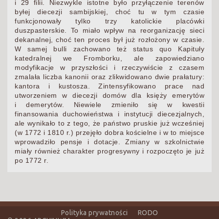
i 29 filii. Niezwykle istotne było przyłączenie terenów
byłej diecezji sambijskiej, choć tu w tym czasie
funkcjonowały tylko trzy katolickie placówki
duszpasterskie. To miało wpływ na reorganizację sieci
dekanalnej, choć ten proces był już rozłożony w czasie.
W samej bulli zachowano też status quo Kapituły
katedralnej we Fromborku, ale zapowiedziano
modyfikacje w przyszłości i rzeczywiście z czasem
zmalała liczba kanonii oraz zlikwidowano dwie prałatury:
kantora i kustosza. Zintensyfikowano prace nad
utworzeniem w diecezji domów dla księży emerytów
i demerytów. Niewiele zmieniło się w kwestii
finansowania duchowieństwa i instytucji diecezjalnych,
ale wynikało to z tego, że państwo pruskie już wcześniej
(w 1772 i 1810 r.) przejęło dobra kościelne i w to miejsce
wprowadziło pensje i dotacje. Zmiany w szkolnictwie
miały również charakter progresywny i rozpoczęto je już
po 1772 r.
Polityka prywatności
RODO