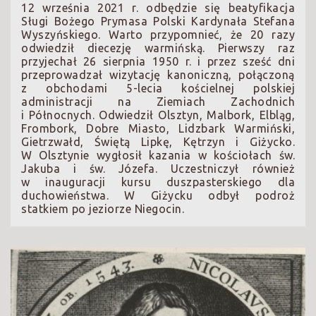
12 września 2021 r. odbędzie się beatyfikacja
Sługi Bożego Prymasa Polski Kardynała Stefana
Wyszyńskiego. Warto przypomnieć, że 20 razy
odwiedził diecezję warmińską. Pierwszy raz
przyjechał 26 sierpnia 1950 r. i przez sześć dni
przeprowadzał wizytację kanoniczną, połączoną
z obchodami 5-lecia kościelnej polskiej
administracji na Ziemiach Zachodnich
i Północnych. Odwiedził Olsztyn, Malbork, Elbląg,
Frombork, Dobre Miasto, Lidzbark Warmiński,
Gietrzwałd, Świętą Lipkę, Kętrzyn i Giżycko.
W Olsztynie wygłosił kazania w kościołach św.
Jakuba i św. Józefa. Uczestniczył również
w inauguracji kursu duszpasterskiego dla
duchowieństwa. W Giżycku odbył podroż
statkiem po jeziorze Niegocin.