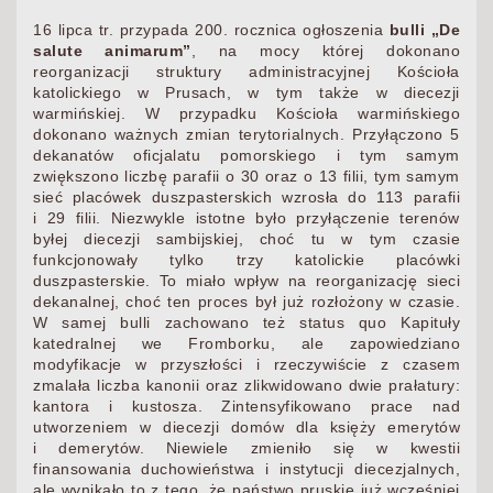
16 lipca tr. przypada 200. rocznica ogłoszenia
bulli „De
salute animarum”
, na mocy której dokonano
reorganizacji struktury administracyjnej Kościoła
katolickiego w Prusach, w tym także w diecezji
warmińskiej. W przypadku Kościoła warmińskiego
dokonano ważnych zmian terytorialnych. Przyłączono 5
dekanatów oficjalatu pomorskiego i tym samym
zwiększono liczbę parafii o 30 oraz o 13 filii, tym samym
sieć placówek duszpasterskich wzrosła do 113 parafii
i 29 filii. Niezwykle istotne było przyłączenie terenów
byłej diecezji sambijskiej, choć tu w tym czasie
funkcjonowały tylko trzy katolickie placówki
duszpasterskie. To miało wpływ na reorganizację sieci
dekanalnej, choć ten proces był już rozłożony w czasie.
W samej bulli zachowano też status quo Kapituły
katedralnej we Fromborku, ale zapowiedziano
modyfikacje w przyszłości i rzeczywiście z czasem
zmalała liczba kanonii oraz zlikwidowano dwie prałatury:
kantora i kustosza. Zintensyfikowano prace nad
utworzeniem w diecezji domów dla księży emerytów
i demerytów. Niewiele zmieniło się w kwestii
finansowania duchowieństwa i instytucji diecezjalnych,
ale wynikało to z tego, że państwo pruskie już wcześniej