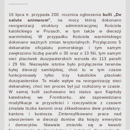
16 lipca tr. przypada 200. rocznica ogłoszenia
bulli „De
salute animarum”
, na mocy której dokonano
reorganizacji struktury administracyjnej Kościoła
katolickiego w Prusach, w tym także w diecezji
warmińskiej. W przypadku Kościoła warmińskiego
dokonano ważnych zmian terytorialnych. Przyłączono 5
dekanatów oficjalatu pomorskiego i tym samym
zwiększono liczbę parafii o 30 oraz o 13 filii, tym samym
sieć placówek duszpasterskich wzrosła do 113 parafii
i 29 filii. Niezwykle istotne było przyłączenie terenów
byłej diecezji sambijskiej, choć tu w tym czasie
funkcjonowały tylko trzy katolickie placówki
duszpasterskie. To miało wpływ na reorganizację sieci
dekanalnej, choć ten proces był już rozłożony w czasie.
W samej bulli zachowano też status quo Kapituły
katedralnej we Fromborku, ale zapowiedziano
modyfikacje w przyszłości i rzeczywiście z czasem
zmalała liczba kanonii oraz zlikwidowano dwie prałatury:
kantora i kustosza. Zintensyfikowano prace nad
utworzeniem w diecezji domów dla księży emerytów
i demerytów. Niewiele zmieniło się w kwestii